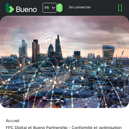
Se connecter
FR
AU
US
UK
Accueil
FPC Digital et Bueno Partnership - Conformité et optimisation