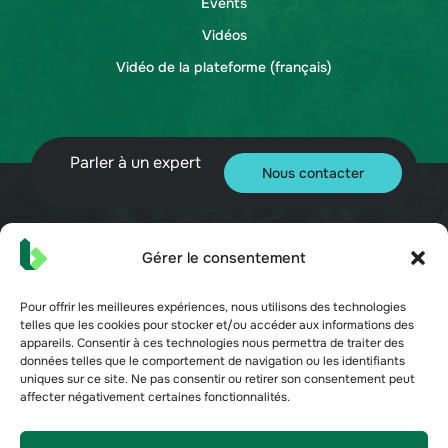
Events
Vidéos
Vidéo de la plateforme (français)
Parler à un expert
Nous contacter
Gérer le consentement
© 2026 Bueno. Tous droits réservés.
Pour offrir les meilleures expériences, nous utilisons des technologies
telles que les cookies pour stocker et/ou accéder aux informations des
appareils. Consentir à ces technologies nous permettra de traiter des
données telles que le comportement de navigation ou les identifiants
uniques sur ce site. Ne pas consentir ou retirer son consentement peut
affecter négativement certaines fonctionnalités.
Conditions d'utilisation
Politique de confidentialité
Sécurité