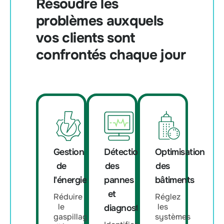
Résoudre les
problèmes auxquels
vos clients sont
confrontés chaque jour
Gestion
Détection
Optimisation
de
des
des
l'énergie
pannes
bâtiments
et
Réduire
Réglez
le
les
diagnostic
gaspillage
systèmes