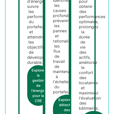
Identifier
d'énergie,
pour
les
suivre
obtenir
causes
les
des
profondes,
performances
performances
prévenir
du
optimales,
les
portefeuille
prolongez
pannes
et
la
et
atteindre
durée
rationaliser
les
de
les
objectifs
vie
flux
de
des
de
développement
actifs,
travail
durable.
améliorez
de
le
Explorer
maintenance,
confort
la
à
des
gestion
l'échelle
locataires
de
du
et
l'énergie
portefeuille.
maximisez
pour la
l'évaluation
Explorer la
CRE
des
détection
bâtiments.
des