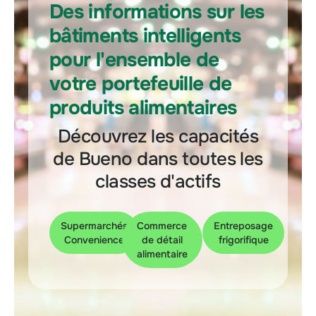
Des informations sur les
bâtiments intelligents
pour l'ensemble de
votre portefeuille de
produits alimentaires
Découvrez les capacités
de Bueno dans toutes les
classes d'actifs
Supermarchés
Commerce
Entreposage
Convenience
de détail
frigorifique
alimentaire