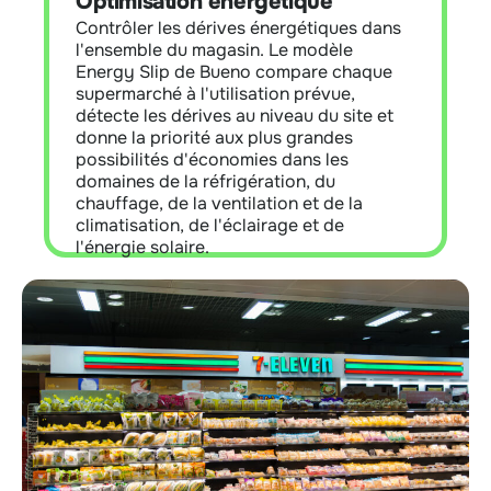
Optimisation énergétique
Bueno, ce module révèle les écarts entre
la consommation d'énergie prévue et la
Contrôler les dérives énergétiques dans
consommation réelle, identifie les
l'ensemble du magasin. Le modèle
problèmes systémiques et intègre tous
Energy Slip de Bueno compare chaque
les systèmes du magasin pour une
supermarché à l'utilisation prévue,
efficacité globale.
détecte les dérives au niveau du site et
donne la priorité aux plus grandes
possibilités d'économies dans les
En savoir plus
domaines de la réfrigération, du
chauffage, de la ventilation et de la
climatisation, de l'éclairage et de
l'énergie solaire.