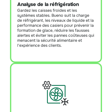
Analyse de la réfrigération
de réfrigérant, détecte les risques de
givrage, contrôle le fonctionnement du
Gardez les caisses froides et les
système et réduit les fausses alarmes,
systèmes stables. Bueno suit la charge
prolongeant ainsi la durée de vie des
de réfrigérant, les niveaux de liquide et la
équipements et réduisant les coûts de
performance des casiers pour prévenir la
maintenance.
formation de glace, réduire les fausses
alertes et éviter les pannes coûteuses qui
menacent la sécurité alimentaire et
En savoir plus
l'expérience des clients.
Optimisation du chauffage, de la
ventilation et de la climatisation (CVC)
Aperçu du module :
Équilibrer le climat
du magasin, améliorer le confort et
réduire la charge énergétique. Ce module
permet de stabiliser la température et