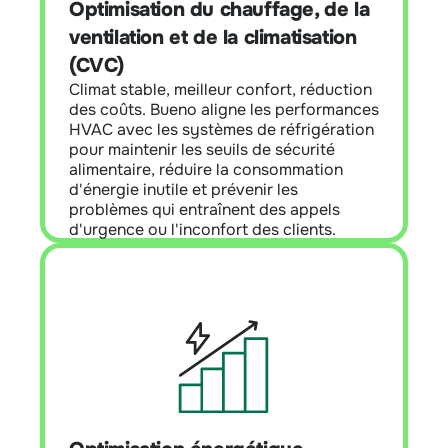
Optimisation du chauffage, de la
l'humidité, d'éviter les contraintes de
réfrigération et de réduire les appels
ventilation et de la climatisation
inutiles, tout en aidant les clients à
(CVC)
améliorer les classements tels que
Climat stable, meilleur confort, réduction
NABERS et à atteindre leurs objectifs en
des coûts. Bueno aligne les performances
matière de développement durable.
HVAC avec les systèmes de réfrigération
pour maintenir les seuils de sécurité
En savoir plus
alimentaire, réduire la consommation
d'énergie inutile et prévenir les
problèmes qui entraînent des appels
d'urgence ou l'inconfort des clients.
Optimisation énergétique
Aperçu du module :
Détectez les dérives,
comparez les magasins et donnez la
priorité aux plus grandes opportunités
d'économies. En utilisant le modèle
Energy Slip spécifique à l'épicerie de