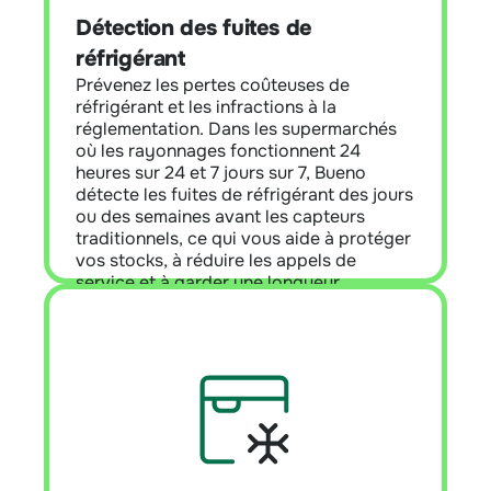
se connecte aux baies et aux contrôleurs
Détection des fuites de
existants avec un minimum de points de
réfrigérant
données. Il automatise la détection,
améliore la précision des rapports et
Prévenez les pertes coûteuses de
assure la conformité de l'ensemble du
réfrigérant et les infractions à la
portefeuille, sans ajout de matériel dans
réglementation. Dans les supermarchés
la plupart des déploiements.
où les rayonnages fonctionnent 24
heures sur 24 et 7 jours sur 7, Bueno
détecte les fuites de réfrigérant des jours
En savoir plus
ou des semaines avant les capteurs
traditionnels, ce qui vous aide à protéger
vos stocks, à réduire les appels de
service et à garder une longueur
d'avance sur les exigences de la loi AIM.
Analyse de la réfrigération
Aperçu du module :
Allez au-delà de la
conformité et libérez toutes les
performances de la réfrigération. Avec
une connectivité complète pour les racks
et les boîtiers, ce module valide la charge