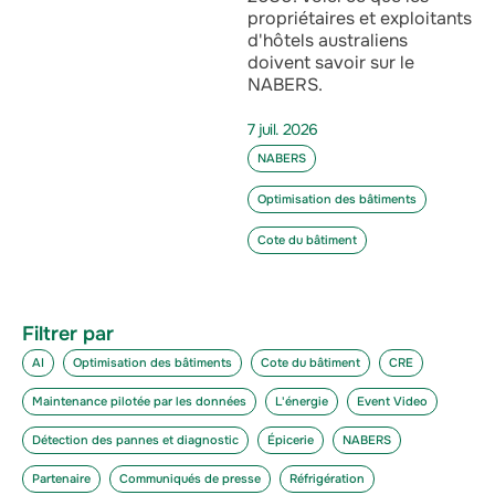
propriétaires et exploitants
d'hôtels australiens
doivent savoir sur le
NABERS.
7 juil. 2026
NABERS
Optimisation des bâtiments
Cote du bâtiment
Filtrer par
AI
Optimisation des bâtiments
Cote du bâtiment
CRE
Maintenance pilotée par les données
L'énergie
Event Video
Détection des pannes et diagnostic
Épicerie
NABERS
Partenaire
Communiqués de presse
Réfrigération