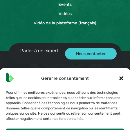
Events
Vidéos
Vidéo de la plateforme (français)
Parler à un expert
Nous contacter
Gérer le consentement
© 2026 Bueno. Tous droits réservés.
Pour offrir les meilleures expériences, nous utilisons des technologies
telles que les cookies pour stocker et/ou accéder aux informations des
appareils. Consentir à ces technologies nous permettra de traiter des
données telles que le comportement de navigation ou les identifiants
uniques sur ce site. Ne pas consentir ou retirer son consentement peut
affecter négativement certaines fonctionnalités.
Conditions d'utilisation
Politique de confidentialité