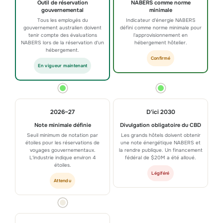
Outil de réservation
NABERS comme norme
gouvernemental
minimale
Tous les employés du
Indicateur d'énergie NABERS
gouvernement australien doivent
défini comme norme minimale pour
tenir compte des évaluations
l'approvisionnement en
NABERS lors de la réservation d'un
hébergement hôtelier.
hébergement.
Confirmé
En vigueur maintenant
2026–27
D'ici 2030
Note minimale définie
Divulgation obligatoire du CBD
Seuil minimum de notation par
Les grands hôtels doivent obtenir
étoiles pour les réservations de
une note énergétique NABERS et
voyages gouvernementaux.
la rendre publique. Un financement
L'industrie indique environ 4
fédéral de $20M a été alloué.
étoiles.
Légiféré
Attendu