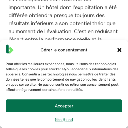
importante. Un hôtel dont l'exploitation a été
différée obtiendra presque toujours des
résultats inférieurs à son potentiel théorique
au moment de l'évaluation. C'est en réduisant
l'écart entre la performance réelle et la
performance potentielle que l'on trouve les
Gérer le consentement
améliorations NABERS les plus importantes et
les plus rapides, et ce, sans dépenses
Pour offrir les meilleures expériences, nous utilisons des technologies
telles que les cookies pour stocker et/ou accéder aux informations des
d'investissement.
appareils. Consentir à ces technologies nous permettra de traiter des
données telles que le comportement de navigation ou les identifiants
Équipements qui créent des charges
uniques sur ce site. Ne pas consentir ou retirer son consentement peut
affecter négativement certaines fonctionnalités.
énergétiques uniques
Les piscines, les spas, les cuisines
Accepter
commerciales, les buanderies, les restaurants
et les centres de remise en forme créent tous
{titre}
{titre}
des charges énergétiques qui n'ont pas