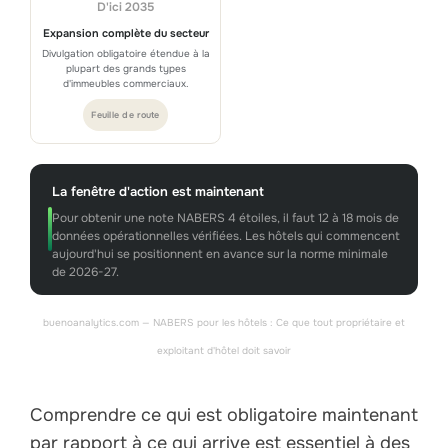
D'ici 2035
Expansion complète du secteur
Divulgation obligatoire étendue à la
plupart des grands types
d'immeubles commerciaux.
Feuille de route
La fenêtre d'action est maintenant
Pour obtenir une note NABERS 4 étoiles, il faut 12 à 18 mois de
données opérationnelles vérifiées. Les hôtels qui commencent
aujourd'hui se positionnent en avance sur la norme minimale
de 2026-27.
buenoanalytics.com — NABERS pour les hôtels : Ce que tout propriétaire et
exploitant d'hôtel doit savoir
Comprendre ce qui est obligatoire maintenant
par rapport à ce qui arrive est essentiel à des