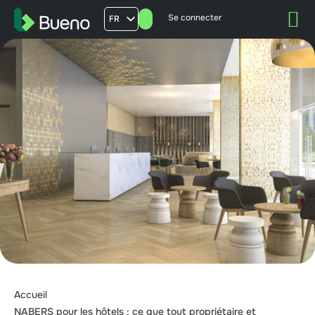
Se connecter
FR
AU
US
UK
Accueil
NABERS pour les hôtels : ce que tout propriétaire et