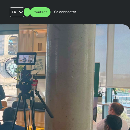
Se connecter
FR
Contact
AU
US
UK