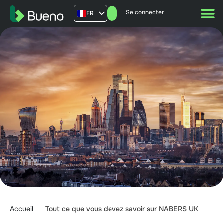
Se connecter
FR
AU
US
UK
Accueil
Tout ce que vous devez savoir sur NABERS UK