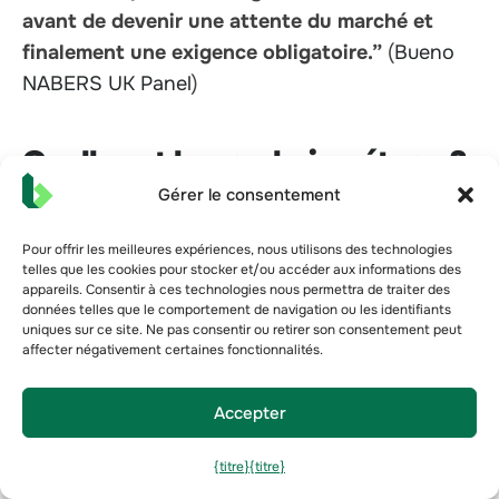
avant de devenir une attente du marché et
finalement une exigence obligatoire.”
(
Bueno
NABERS UK Panel
)
Quelle est la prochaine étape ?
Gérer le consentement
De plus en plus de propriétaires adoptent
volontairement NABERS UK
à
anticiper les
Pour offrir les meilleures expériences, nous utilisons des technologies
telles que les cookies pour stocker et/ou accéder aux informations des
changements réglementaires
et maintenir
appareils. Consentir à ces technologies nous permettra de traiter des
la valeur des actifs.
données telles que le comportement de navigation ou les identifiants
uniques sur ce site. Ne pas consentir ou retirer son consentement peut
Les investisseurs et les prêteurs
affecter négativement certaines fonctionnalités.
accélèrent l'adoption de NABERS UK
, ce
qui en fait un élément clé de différenciation
Accepter
dans le domaine du financement immobilier.
Le marché britannique devrait suivre
{titre}
{titre}
l'Australie
, où NABERS a été un des