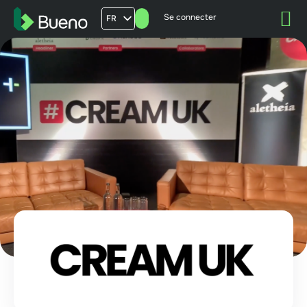
Se connecter
FR
AU
US
UK