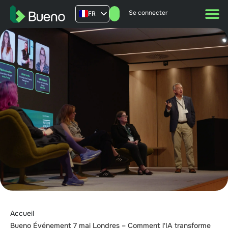
Se connecter
FR
AU
US
UK
Accueil
Bueno Événement 7 mai Londres – Comment l'IA transforme