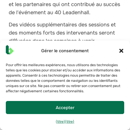
et les partenaires qui ont contribué au succès
de l'événement au 40 Leadenhall.
Des vidéos supplémentaires des sessions et
des moments forts des intervenants seront
diffusées dans les semaines à venir.
Gérer le consentement
Réseautage et conversations
Pour offrir les meilleures expériences, nous utilisons des technologies
de l'industrie
telles que les cookies pour stocker et/ou accéder aux informations des
appareils. Consentir à ces technologies nous permettra de traiter des
La soirée s'est terminée par un cocktail de
données telles que le comportement de navigation ou les identifiants
uniques sur ce site. Ne pas consentir ou retirer son consentement peut
réseautage avec vue sur la skyline
affecter négativement certaines fonctionnalités.
londonienne au 40 Leadenhall, offrant aux
participants l'occasion de poursuivre les
Accepter
discussions sur l'IA, la performance
opérationnelle des bâtiments, le NABERS UK
{titre}
{titre}
et l'avenir de l'analyse des bâtiments