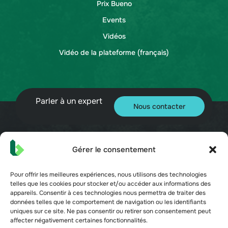
Prix Bueno
Events
Vidéos
Vidéo de la plateforme (français)
Parler à un expert
Nous contacter
Gérer le consentement
© 2026 Bueno. Tous droits réservés.
Pour offrir les meilleures expériences, nous utilisons des technologies
telles que les cookies pour stocker et/ou accéder aux informations des
appareils. Consentir à ces technologies nous permettra de traiter des
données telles que le comportement de navigation ou les identifiants
uniques sur ce site. Ne pas consentir ou retirer son consentement peut
affecter négativement certaines fonctionnalités.
Conditions d'utilisation