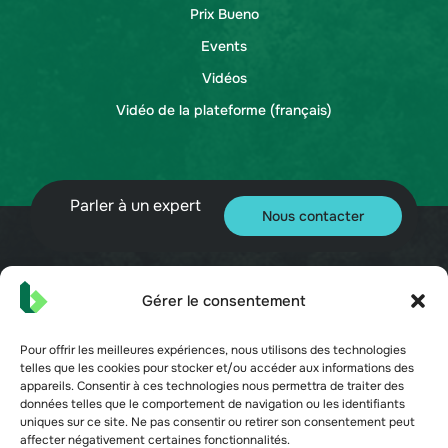
Prix Bueno
Events
Vidéos
Vidéo de la plateforme (français)
Parler à un expert
Nous contacter
Gérer le consentement
© 2026 Bueno. Tous droits réservés.
Pour offrir les meilleures expériences, nous utilisons des technologies
telles que les cookies pour stocker et/ou accéder aux informations des
appareils. Consentir à ces technologies nous permettra de traiter des
données telles que le comportement de navigation ou les identifiants
uniques sur ce site. Ne pas consentir ou retirer son consentement peut
affecter négativement certaines fonctionnalités.
Conditions d'utilisation