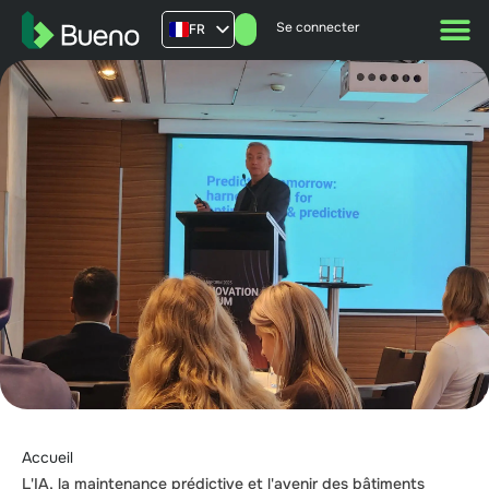
Se connecter
FR
AU
US
UK
Accueil
L'IA, la maintenance prédictive et l'avenir des bâtiments