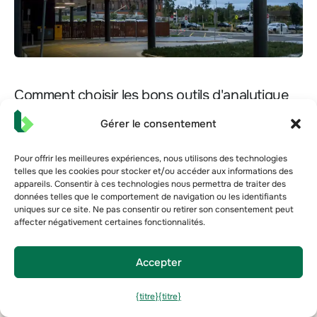
Comment choisir les bons outils d'analytique
d'immeubles pour les hôpitaux
Gérer le consentement
Les hôpitaux fonctionnent avec des systèmes de
contrôle vieillissants, de fournisseurs variés, qui
présentent un risque réel en cas de défaillance. Ce
Pour offrir les meilleures expériences, nous utilisons des technologies
telles que les cookies pour stocker et/ou accéder aux informations des
guide explique pourquoi la construction...
appareils. Consentir à ces technologies nous permettra de traiter des
données telles que le comportement de navigation ou les identifiants
21 juil. 2026
uniques sur ce site. Ne pas consentir ou retirer son consentement peut
Optimisation des bâtiments
L'énergie
Actualités générales
affecter négativement certaines fonctionnalités.
Accepter
{titre}
{titre}