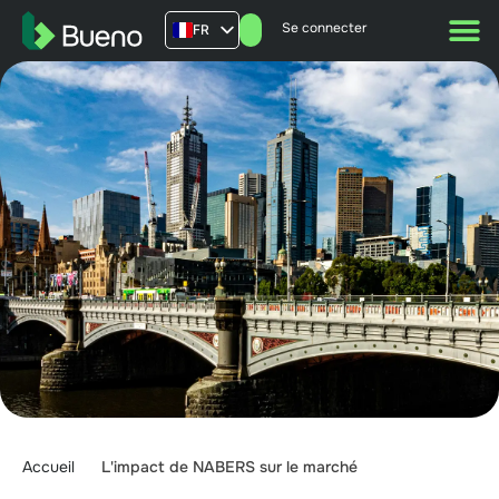
Se connecter
FR
AU
US
UK
Accueil
L'impact de NABERS sur le marché