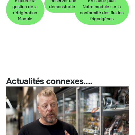
Explorer la
Réserver une
En savoir plus
gestion de la
démonstration
Notre module sur la
réfrigération
conformité des fluides
Module
frigorigènes
Actualités connexes....