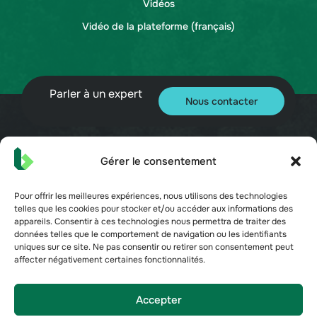
Vidéos
Vidéo de la plateforme (français)
Parler à un expert
Nous contacter
Gérer le consentement
© 2026 Bueno. Tous droits réservés.
Pour offrir les meilleures expériences, nous utilisons des technologies
telles que les cookies pour stocker et/ou accéder aux informations des
appareils. Consentir à ces technologies nous permettra de traiter des
données telles que le comportement de navigation ou les identifiants
uniques sur ce site. Ne pas consentir ou retirer son consentement peut
affecter négativement certaines fonctionnalités.
Conditions d'utilisation
Politique de confidentialité
Sécurité
Accepter
Préférences de désinscription