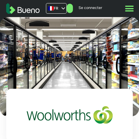
Se connecter
FR
AU
US
UK