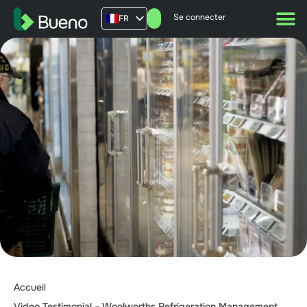
Se connecter
FR
AU
US
UK
Accueil
Video Testimonial – Woolworths Refrigeration Management