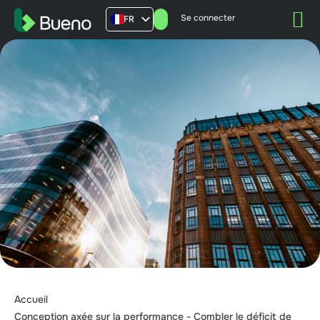
Se connecter
FR
AU
US
UK
Accueil
Conception axée sur la performance - Combler le déficit de