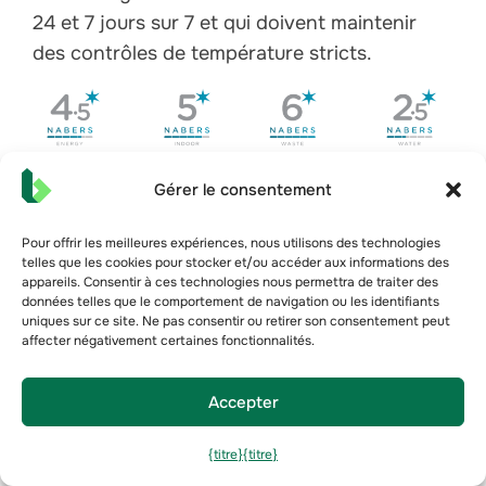
24 et 7 jours sur 7 et qui doivent maintenir
des contrôles de température stricts.
Gérer le consentement
Prêt à améliorer vos
Pour offrir les meilleures expériences, nous utilisons des technologies
telles que les cookies pour stocker et/ou accéder aux informations des
performances NABERS ?
appareils. Consentir à ces technologies nous permettra de traiter des
données telles que le comportement de navigation ou les identifiants
Bueno collabore avec des propriétaires et des
uniques sur ce site. Ne pas consentir ou retirer son consentement peut
gestionnaires d'immobilier commercial en
affecter négativement certaines fonctionnalités.
Australie et au Royaume-Uni afin d'assurer une
amélioration continue de la notation NABERS,
Accepter
fondée sur l'analyse de données, qu'il s'agisse
{titre}
{titre}
de biens immobiliers individuels ou de