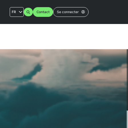
FR
Contact
Se connecter
AU
US
UK