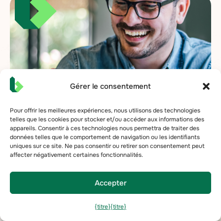
Gérer le consentement
Pour offrir les meilleures expériences, nous utilisons des technologies
telles que les cookies pour stocker et/ou accéder aux informations des
appareils. Consentir à ces technologies nous permettra de traiter des
données telles que le comportement de navigation ou les identifiants
uniques sur ce site. Ne pas consentir ou retirer son consentement peut
affecter négativement certaines fonctionnalités.
Contacter Bueno
Et travaillez avec l'équipe la plus
Accepter
expérimentée en analyse de données de
bâtiment.
{titre}
{titre}