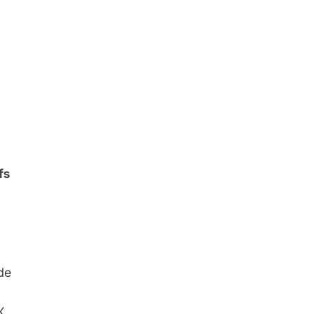
fs
de
K,