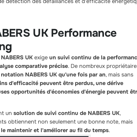
e détection des défaillances et d'efficacité énergéti
ABERS UK Performance
ing
on NABERS UK
exige
un suivi continu de la performan
nalyse comparative précise
. De nombreux propriétaire
r notation NABERS UK qu'une fois par an
, mais sans
ins d'efficacité peuvent être perdus, une dérive
euses opportunités d'économies d'énergie peuvent êt
nt un
solution de suivi continu de NABERS UK
,
ments obtiennent non seulement une bonne note, mais
.
le maintenir et l'améliorer au fil du temps
.