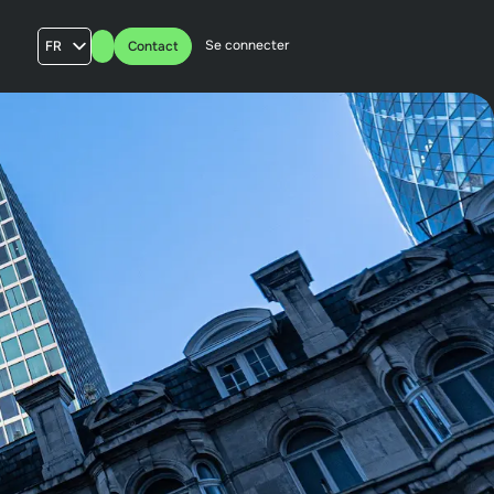
Se connecter
FR
Contact
AU
US
UK